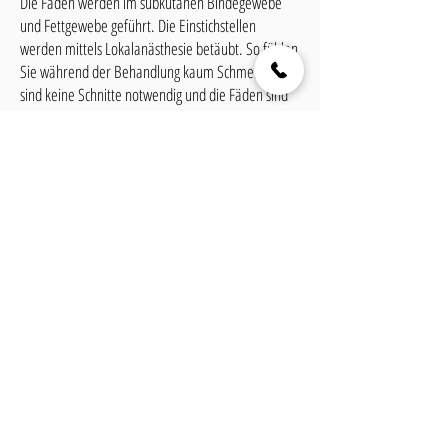
Die Fäden werden im subkutanen Bindegewebe
und Fettgewebe geführt. Die Einstichstellen
werden mittels Lokalanästhesie betäubt. So fühlen
Sie während der Behandlung kaum Schmerzen, es
sind keine Schnitte notwendig und die Fäden sind
nach Abschluss der Behandlung kaum mehr
sichtbar. Es kann eine natürlichere, jüngere und
straffere Gesichtskontur erzielt werden.
zurück
Impressum
Datenschutz
©2025 Hautzentrum Lokstedt